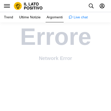
Trend
Ultime Notizie
Argomenti
Live chat
Errore
Ispirazione
Psicologia
Consigli e trucchi
Network Error
Robe da ragazze
Relazioni
Famiglia e bambini
Salute
Creatività
Casa