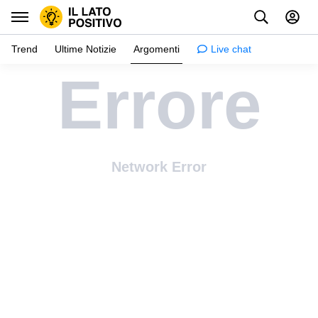
Trend
Ultime Notizie
Argomenti
Live chat
Errore
Ispirazione
Psicologia
Consigli e trucchi
Network Error
Robe da ragazze
Relazioni
Famiglia e bambini
Salute
Creatività
Casa